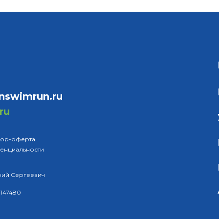
swimrun.ru
ru
вор-оферта
енциальности
рий Сергеевич
147480